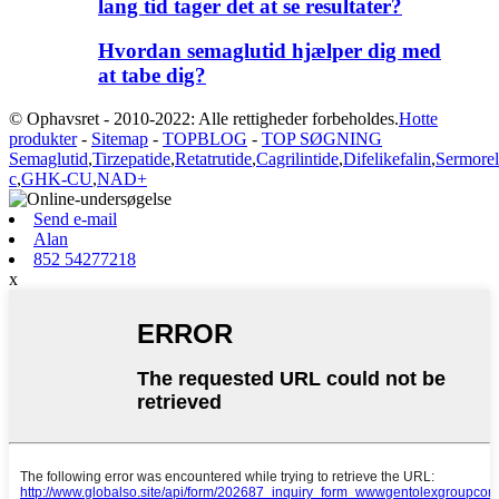
lang tid tager det at se resultater?
Hvordan semaglutid hjælper dig med
at tabe dig?
© Ophavsret - 2010-2022: Alle rettigheder forbeholdes.
Hotte
produkter
-
Sitemap
-
TOPBLOG
-
TOP SØGNING
Semaglutid
,
Tirzepatide
,
Retatrutide
,
Cagrilintide
,
Difelikefalin
,
Sermorel
c
,
GHK-CU
,
NAD+
Send e-mail
Alan
852 54277218
x