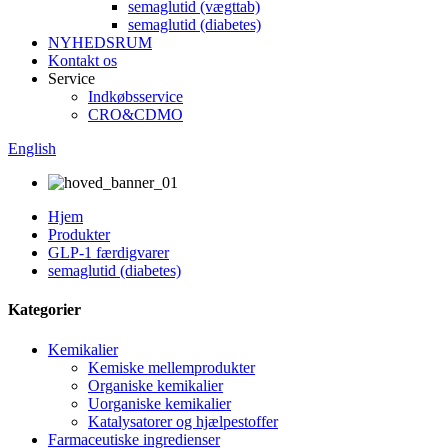
semaglutid (vægttab)
semaglutid (diabetes)
NYHEDSRUM
Kontakt os
Service
Indkøbsservice
CRO&CDMO
English
Hjem
Produkter
GLP-1 færdigvarer
semaglutid (diabetes)
Kategorier
Kemikalier
Kemiske mellemprodukter
Organiske kemikalier
Uorganiske kemikalier
Katalysatorer og hjælpestoffer
Farmaceutiske ingredienser