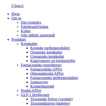
Hjem
Om os
Om Gentolex
Fabrikrundvisning
Kultur
Ofte stillede spørgsmål
Produkter
Kemikalier
Kemiske mellemprodukter
Organiske kemikalier
Uorganiske kemikalier
Katalysatorer og hjælpestoffer
Farmaceutiske ingredienser
Farmaceutiske API'er
Oligonukleotid-API'er
Farmaceutiske mellemprodukter
Aminosyrer
Kosmetikpeptid
Peptid-API'er
GLP-1 færdigvarer
Tirzepatide Pulver (vægttab)
Tirzepatidpulver (diabetes)