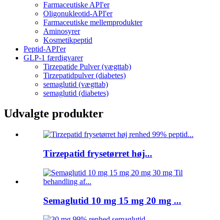
Farmaceutiske API'er
Oligonukleotid-API'er
Farmaceutiske mellemprodukter
Aminosyrer
Kosmetikpeptid
Peptid-API'er
GLP-1 færdigvarer
Tirzepatide Pulver (vægttab)
Tirzepatidpulver (diabetes)
semaglutid (vægttab)
semaglutid (diabetes)
Udvalgte produkter
Tirzepatid frysetørret høj...
Semaglutid 10 mg 15 mg 20 mg ...